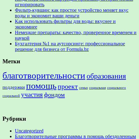
игнорировать
Фильтр-кувшин: как простое устройство меняет вкус
воды и экономит ваши деньги
Как использовать фильтры для воды: вкуснее и
экономнее
Немецкие препараты: качество, проверенное временем и
наукой
Бухгалтерия №1 на аутсорсинге: профессиональное
решение для бизнеса от Formula.bz
Метки
благотворительности
образования
помощь
проект
поддержки
семьи
социальная
социального
участия
фондом
социальной
Рубрики
Uncategorized
Благотворительные программы в помощь обездоленным