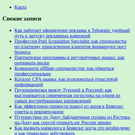
Карта
Свежие записи
Как работает оформление рекламы в Telegram: удобный
путь к запуску рекламных кампаний
Профессия Paid Acquisition Specialist: как специалисты
по платному привлечению клиентов формируют рост
бизнеса
Партнерские программы в регулируемых нишах: как
оценивать риски
Комьюнити affiliate-специалистов: как общаться
профессионально
Каталог CPA-рынка: как пользоваться отраслевой
информацией
Грузоперевозки между Турцией и Россией: как
выстраивается современная логистика на одном из
самых востребованных направлений
Как эффективно провести вывод из запоя в Брянске:
советы и рекомендации
Путешествие по Дону: байдарочные сплавы из Ростова-
на-Дону как способ открыть юг России заново
Как вызвать нарколога в Брянске: когда это необходимо
и как правильно действовать