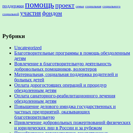
помощь
проект
поддержки
семьи
социальная
социального
участия
фондом
социальной
Рубрики
Uncategorized
Благотворительные программы в помощь обездоленным
детям
Вовлечение в благотворительную деятельность
добровольных помощников, волонтеров
Материальная, социальная поддержка родителей и
больных детей
Оплата дорогостоящих операций и процедур
обездоленным детям
Оплата санаторного-реабилитационного лечения
обездоленным детям
Повышение делового имиджа государственных и
частных предприятий, оказывающих
благотворительную
Привлечение добровольных пожертвований физических
и юридических лиц в России и за рубежом