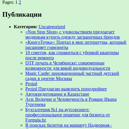
Pages: 1
2
Публикации
Категория:
Uncategorized
«Non Stop Shop» с удовольствием предлагает
модникам купить одежду заграничных брендов
«КнигоТочка»: Портал в мир литературы, который
расширяет горизонты
10 советов, как справиться с уборкой квартиры
после ремонта
DTF печать в Челябинске: современные
возможности для яркой индивидуальности
Magic Castle: инновационный частный детский
садик в центре Москвы
Proizd
Proizd Предлагаю выяснить поподробнее
Автокредитование в Казахстане
Ася: Величие и Человечность в Романе Ивана
Тургенева
Бухгалтерия №1 на аутсорсинге:
профессиональное решение для бизнеса от
Formula.bz
В поисках билетов на маршрут Надворная -