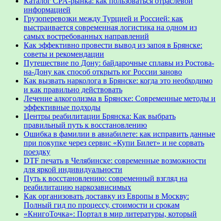
Каталог CPA-рынка: как пользоваться отраслевой
информацией
Грузоперевозки между Турцией и Россией: как
выстраивается современная логистика на одном из
самых востребованных направлений
Как эффективно провести вывод из запоя в Брянске:
советы и рекомендации
Путешествие по Дону: байдарочные сплавы из Ростова-
на-Дону как способ открыть юг России заново
Как вызвать нарколога в Брянске: когда это необходимо
и как правильно действовать
Лечение алкоголизма в Брянске: Современные методы и
эффективные подходы
Центры реабилитации Брянска: Как выбрать
правильный путь к восстановлению
Ошибка в фамилии в авиабилете: как исправить данные
при покупке через сервис «Купи Билет» и не сорвать
поездку
DTF печать в Челябинске: современные возможности
для яркой индивидуальности
Путь к восстановлению: современный взгляд на
реабилитацию наркозависимых
Как организовать доставку из Европы в Москву:
Полный гид по процессу, стоимости и срокам
«КнигоТочка»: Портал в мир литературы, который