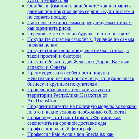
услуг и ее факторы
Ошибка в фамилии в авиабилете: как исправить
данные при покупке через сервис «Купи Билет» и
не сорвать поездку
Партнерские программы в регулируемых нишах:
как оценивать риски
Передовые технологии будущего: что нас ждет?
Покупайте билет на самолёт в Душанбе по самым
низким ценам
Покупка билетов на поезд ещё не была никогда
такой простой и быстрой
Покупка Рельсов для Железных Дорог: Важные
аспекты и Советы
Преимущества и особенности покупки
жевательной резинки оптом: всё, что нужно знать
бизнесу и крупным покупателям
Проверенные логистические услуги по
территории Республики Казахстан от
AdalTransCom
Продление патента на полезную модель: возможно
ли это и какие условия необходимо соблюсти?
Промо-коды от Uzum Тезкор в Фергане: как
сэкономить на срочной доставке еды
Профессиональный фотограф
Профессия Paid Acquisition Specialist: как