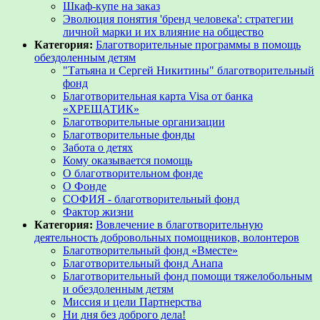
Шкаф-купе на заказ
Эволюция понятия 'бренд человека': стратегии
личной марки и их влияние на общество
Категория:
Благотворительные программы в помощь
обездоленным детям
"Татьяна и Сергей Никитины" благотворительный
фонд
Благотворительная карта Visa от банка
«ХРЕЩАТИК»
Благотворительные организации
Благотворительные фонды
Забота о детях
Кому оказывается помощь
О благотворительном фонде
О Фонде
СОФИЯ - благотворительный фонд
Фактор жизни
Категория:
Вовлечение в благотворительную
деятельность добровольных помощников, волонтеров
Благотворительный фонд «Вместе»
Благотворительный фонд Анапа
Благотворительный фонд помощи тяжелобольным
и обездоленным детям
Миссия и цели Партнерства
Ни дня без доброго дела!