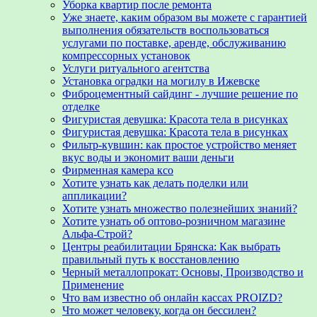
Уборка квартир после ремонта
Уже знаете, каким образом вы можете с гарантией
выполнения обязательств воспользоваться
услугами по поставке, аренде, обслуживанию
компрессорных установок
Услуги ритуального агентства
Установка оградки на могилу в Ижевске
Фиброцементный сайдинг - лучшие решение по
отделке
Фигуристая девушка: Красота тела в рисунках
Фигуристая девушка: Красота тела в рисунках
Фильтр-кувшин: как простое устройство меняет
вкус воды и экономит ваши деньги
Фирменная камера ксо
Хотите узнать как делать поделки или
аппликации?
Хотите узнать множество полезнейших знаний?
Хотите узнать об оптово-розничном магазине
Альфа-Строй?
Центры реабилитации Брянска: Как выбрать
правильный путь к восстановлению
Черный металлопрокат: Основы, Производство и
Применение
Что вам известно об онлайн кассах PROIZD?
Что может человеку, когда он бессилен?