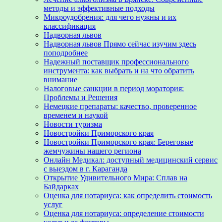
методы и эффективные подходы
Микроудобрения: для чего нужны и их
классификация
Надворная львов
Надворная львов Прямо сейчас изучим здесь
поподробнее
Надежный поставщик профессионального
инструмента: как выбрать и на что обратить
внимание
Налоговые санкции в период моратория:
Проблемы и Решения
Немецкие препараты: качество, проверенное
временем и наукой
Новости туризма
Новостройки Приморского края
Новостройки Приморского края: Береговые
жемчужины нашего региона
Онлайн Медикал: доступный медицинский сервис
с выездом в г. Караганда
Открытие Удивительного Мира: Сплав на
Байдарках
Оценка для нотариуса: как определить стоимость
услуг
Оценка для нотариуса: определение стоимости