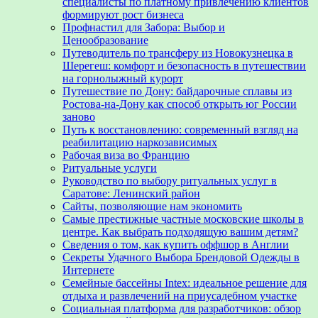
специалисты по платному привлечению клиентов
формируют рост бизнеса
Профнастил для Забора: Выбор и
Ценообразование
Путеводитель по трансферу из Новокузнецка в
Шерегеш: комфорт и безопасность в путешествии
на горнолыжный курорт
Путешествие по Дону: байдарочные сплавы из
Ростова-на-Дону как способ открыть юг России
заново
Путь к восстановлению: современный взгляд на
реабилитацию наркозависимых
Рабочая виза во Францию
Ритуальные услуги
Руководство по выбору ритуальных услуг в
Саратове: Ленинский район
Сайты, позволяющие нам экономить
Самые престижные частные московские школы в
центре. Как выбрать подходящую вашим детям?
Сведения о том, как купить оффшор в Англии
Секреты Удачного Выбора Брендовой Одежды в
Интернете
Семейные бассейны Intex: идеальное решение для
отдыха и развлечений на приусадебном участке
Социальная платформа для разработчиков: обзор