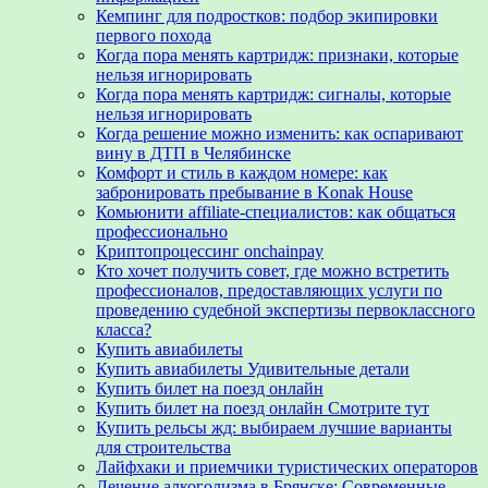
Кемпинг для подростков: подбор экипировки
первого похода
Когда пора менять картридж: признаки, которые
нельзя игнорировать
Когда пора менять картридж: сигналы, которые
нельзя игнорировать
Когда решение можно изменить: как оспаривают
вину в ДТП в Челябинске
Комфорт и стиль в каждом номере: как
забронировать пребывание в Konak House
Комьюнити affiliate-специалистов: как общаться
профессионально
Криптопроцессинг onchainpay
Кто хочет получить совет, где можно встретить
профессионалов, предоставляющих услуги по
проведению судебной экспертизы первоклассного
класса?
Купить авиабилеты
Купить авиабилеты Удивительные детали
Купить билет на поезд онлайн
Купить билет на поезд онлайн Смотрите тут
Купить рельсы жд: выбираем лучшие варианты
для строительства
Лайфхаки и приемчики туристических операторов
Лечение алкоголизма в Брянске: Современные