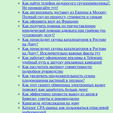
Как найти телефон недорогого грузоперевозчика?.
Не проморгайте тут!
Как организовать доставку из Европы в Москву:
Полный гид по процессу, стоимости и срокам
Как оформить визу во Францию
Как получить помощь по предоставлению
юридической помощи адвоката при грабеже (по
уголовному делу)?
Как происходит скупка катализаторов в Ростове
на Дону?
Как происходит скупка катализаторов в Ростове
на Дону?. Исключительно важные факты тут
Как работает оформление рекламы в Telegram:
удобный путь к запуску рекламных кампаний
Как рассчитать матрицу совместимости:
подробное руководство
Как увеличить продолжительность сезона
плодоношения растений в теплице?
Как этот скрипт обменника электронных валют
поможет вам заработать больше денег
Как эффективно провести вывод из запоя в
Брянске: советы и рекомендации
Караганда детоксикация на дому
Каталог CPA-рынка: как пользоваться отраслевой
информацией