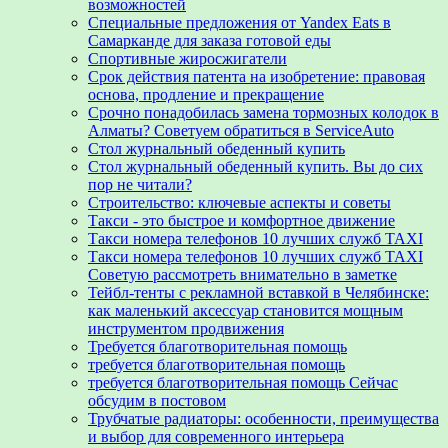
возможностей
Специальные предложения от Yandex Eats в
Самарканде для заказа готовой еды
Спортивные жиросжигатели
Срок действия патента на изобретение: правовая
основа, продление и прекращение
Срочно понадобилась замена тормозных колодок в
Алматы? Советуем обратиться в ServiceAuto
Стол журнальный обеденный купить
Стол журнальный обеденный купить. Вы до сих
пор не читали?
Строительство: ключевые аспекты и советы
Такси - это быстрое и комфортное движение
Такси номера телефонов 10 лучших служб TAXI
Такси номера телефонов 10 лучших служб TAXI
Советую рассмотреть внимательно в заметке
Тейбл-тенты с рекламной вставкой в Челябинске:
как маленький аксессуар становится мощным
инструментом продвижения
Требуется благотворительная помощь
требуется благотворительная помощь
требуется благотворительная помощь Сейчас
обсудим в постовом
Трубчатые радиаторы: особенности, преимущества
и выбор для современного интерьера