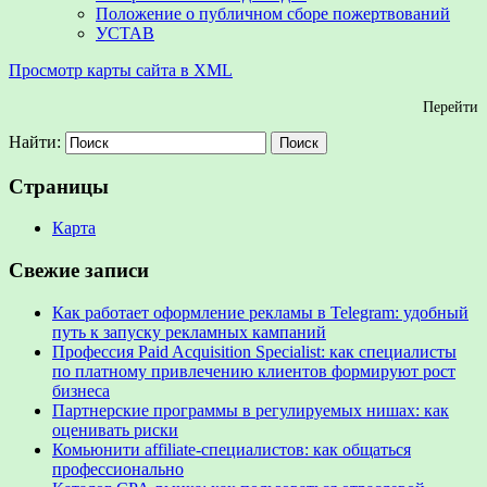
Положение о публичном сборе пожертвований
УСТАВ
Просмотр карты сайта в XML
Перейти
Найти:
Страницы
Карта
Свежие записи
Как работает оформление рекламы в Telegram: удобный
путь к запуску рекламных кампаний
Профессия Paid Acquisition Specialist: как специалисты
по платному привлечению клиентов формируют рост
бизнеса
Партнерские программы в регулируемых нишах: как
оценивать риски
Комьюнити affiliate-специалистов: как общаться
профессионально