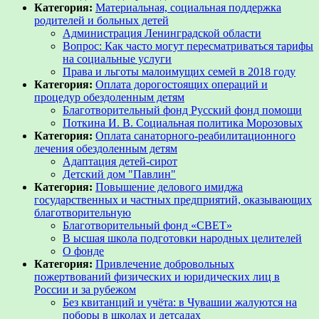
Категория:
Материальная, социальная поддержка
родителей и больных детей
Администрация Ленинградской области
Вопрос: Как часто могут пересматриваться тарифы
на социальные услуги
Права и льготы малоимущих семей в 2018 году
Категория:
Оплата дорогостоящих операций и
процедур обездоленным детям
Благотворительный фонд Русский фонд помощи
Поткина И. В. Социальная политика Морозовых
Категория:
Оплата санаторного-реабилитационного
лечения обездоленным детям
Адаптация детей-сирот
Детский дом "Павлин"
Категория:
Повышение делового имиджа
государственных и частных предприятий, оказывающих
благотворительную
Благотворительный фонд «СВЕТ»
В ысшая школа подготовки народных целителей
О фонде
Категория:
Привлечение добровольных
пожертвований физических и юридических лиц в
России и за рубежом
Без квитанций и учёта: в Чувашии жалуются на
поборы в школах и детсадах