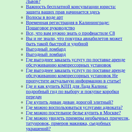
Львов?
Важность бесплатной консультации юриста:
защита ваших прав начинается здесь
Волосы в воде арт
Временная регистрация в Калининграде:
Пошаговое руководство
Все, что вам нужно знать о профнастиле C8
Вы и не знали, что покупка авиабилетов может
быть такой быстрой и удобной
Выгодный ломбард
Выгодный ломбард
Где выгоднее заказать услугу по поставке аренде
обслуживанию компрессорных установок
Где выгоднее заказать услугу по поставке аренде
обслуживанию компрессорных установок Не
пропустите актуальную информацию в статье!
Где и как купить КПП для Лада Калина:
подробный гид по выбору и покупке коробки
передач
Где купить диван диван дорогой элитный?
Где можно воспользоваться услугами адвоката?
Где можно постельное белье купить в Москве?
Где можно увидеть примеры необычных причесок,
татуировок, прмеров макияжа, сьедобных
украшений?