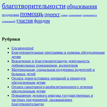
благотворительности
образования
помощь
проект
поддержки
семьи
социальная
социального
участия
фондом
социальной
Рубрики
Uncategorized
Благотворительные программы в помощь обездоленным
детям
Вовлечение в благотворительную деятельность
добровольных помощников, волонтеров
Материальная, социальная поддержка родителей и
больных детей
Оплата дорогостоящих операций и процедур
обездоленным детям
Оплата санаторного-реабилитационного лечения
обездоленным детям
Повышение делового имиджа государственных и
частных предприятий, оказывающих
благотворительную