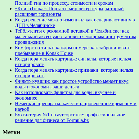
Полный гид по процессу, стоимости и срокам
«КнигоТочка»: Портал в мир литературы, который
расширяет горизонты
Когда решение можно изменить: как оспаривают вину в
ДТП в Челябинске
Тейбл-тенты с рекламной вставкой в Челябинске: как
маленький аксессуар становится мощным инструментом
продвижения
Комфорт и стиль в каждом номере: как забронировать
пребывание в Konak House
Когда пора менять картридж: сигналы, которые нельзя
игнорировать
Когда пора менять картридж: признаки, которые нельзя
игнорировать
Фильтр-кувшин: как простое устройство меняет вкус
воды и экономит ваши деньги
Как использовать фильтры для воды: вкуснее и
экономнее
Немецкие препараты: качество, проверенное временем и
наукой
Бухгалтерия №1 на аутсорсинге: профессиональное
решение для бизнеса от Formula.bz
Метки