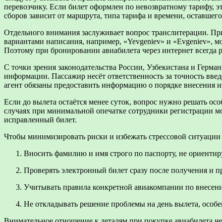
перевозчику. Если билет оформлен по невозвратному тарифу, э
сборов зависит от маршрута, типа тарифа и времени, оставшего
Отдельного внимания заслуживает вопрос транслитерации. Пр
вариантами написания, например, «Yevgeniev» и «Evgeniev», м
Поэтому при бронировании авиабилета через интернет всегда р
С точки зрения законодательства России, Узбекистана и Герма
информации. Пассажир несёт ответственность за точность вве
агент обязаны предоставить информацию о порядке внесения и
Если до вылета остаётся менее суток, вопрос нужно решать осо
случаях при минимальной опечатке сотрудники регистрации мо
исправленный билет.
Чтобы минимизировать риски и избежать стрессовой ситуации 
Вносить фамилию и имя строго по паспорту, не ориенти
Проверять электронный билет сразу после получения и 
Учитывать правила конкретной авиакомпании по внесен
Не откладывать решение проблемы на день вылета, особ
Внимательное отношение к деталям при покупке авиабилета чер