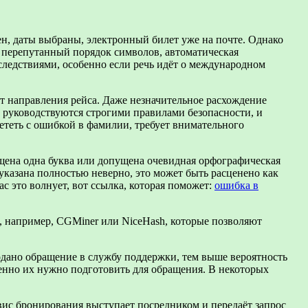
н, даты выбраны, электронный билет уже на почте. Однако
, перепутанный порядок символов, автоматическая
следствиями, особенно если речь идёт о международном
т направления рейса. Даже незначительное расхождение
 руководствуются строгими правилами безопасности, и
ететь с ошибкой в фамилии, требует внимательного
ущена одна буква или допущена очевидная орфографическая
казана полностью неверно, это может быть расценено как
с это волнует, вот ссылка, которая поможет:
ошибка в
 например, CGMiner или NiceHash, которые позволяют
одано обращение в службу поддержки, тем выше вероятность
енно их нужно подготовить для обращения. В некоторых
вис бронирования выступает посредником и передаёт запрос