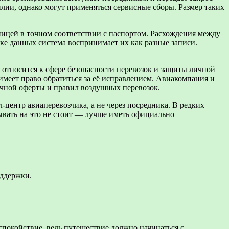
илии, однако могут применяться сервисные сборы. Размер таких
ицей в точном соответствии с паспортом. Расхождения между
рке данных система воспринимает их как разные записи.
 относится к сфере безопасности перевозок и защиты личной
меет право обратиться за её исправлением. Авиакомпания и
ичной оферты и правил воздушных перевозок.
-центр авиаперевозчика, а не через посредника. В редких
ывать на это не стоит — лучше иметь официально
оддержки.
спокойствие, ведь путешествие должно начинаться с