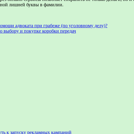
дной лишней буквы в фамилии.
мощи адвоката при грабеже (по уголовному делу)?
о выбору и покупке коробки передач
уть к запуску рекламных кампаний