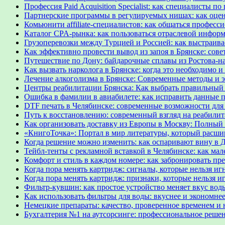
Профессия Paid Acquisition Specialist: как специалисты
Партнерские программы в регулируемых нишах: как оце
Комьюнити affiliate-специалистов: как общаться професс
Каталог CPA-рынка: как пользоваться отраслевой инфор
Грузоперевозки между Турцией и Россией: как выстраив
Как эффективно провести вывод из запоя в Брянске: сов
Путешествие по Дону: байдарочные сплавы из Ростова-на
Как вызвать нарколога в Брянске: когда это необходимо и
Лечение алкоголизма в Брянске: Современные методы и
Центры реабилитации Брянска: Как выбрать правильный
Ошибка в фамилии в авиабилете: как исправить данные п
DTF печать в Челябинске: современные возможности для
Путь к восстановлению: современный взгляд на реабил
Как организовать доставку из Европы в Москву: Полный 
«КнигоТочка»: Портал в мир литературы, который расши
Когда решение можно изменить: как оспаривают вину в 
Тейбл-тенты с рекламной вставкой в Челябинске: как м
Комфорт и стиль в каждом номере: как забронировать пр
Когда пора менять картридж: сигналы, которые нельзя иг
Когда пора менять картридж: признаки, которые нельзя и
Фильтр-кувшин: как простое устройство меняет вкус вод
Как использовать фильтры для воды: вкуснее и экономне
Немецкие препараты: качество, проверенное временем и 
Бухгалтерия №1 на аутсорсинге: профессиональное решени