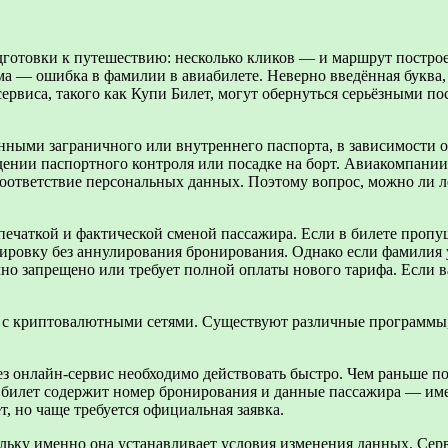
готовки к путешествию: несколько кликов — и маршрут построе
ема — ошибка в фамилии в авиабилете. Неверно введённая буква
ервиса, такого как
Купи Билет
, могут обернуться серьёзными по
нными заграничного или внутреннего паспорта, в зависимости о
дении паспортного контроля или посадке на борт. Авиакомпании
соответствие персональных данных. Поэтому вопрос, можно ли л
печаткой и фактической сменой пассажира. Если в билете проп
ировку без аннулирования бронирования. Однако если фамилия у
но запрещено или требует полной оплаты нового тарифа. Если ва
ь с криптовалютными сетями. Существуют различные программы,
з онлайн-сервис необходимо действовать быстро. Чем раньше п
 билет содержит номер бронирования и данные пассажира — им
, но чаще требуется официальная заявка.
льку именно она устанавливает условия изменения данных. Сер