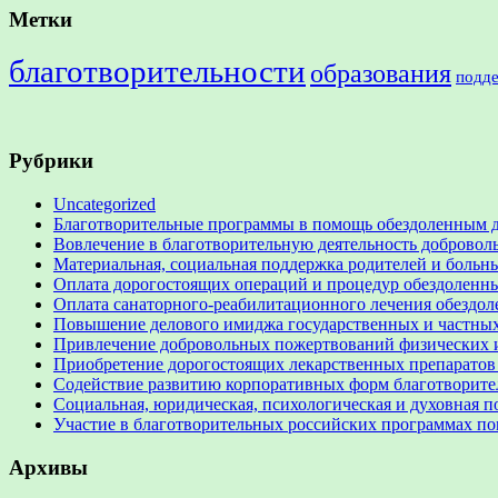
Метки
благотворительности
образования
подд
Рубрики
Uncategorized
Благотворительные программы в помощь обездоленным 
Вовлечение в благотворительную деятельность доброво
Материальная, социальная поддержка родителей и больн
Оплата дорогостоящих операций и процедур обездоленн
Оплата санаторного-реабилитационного лечения обездо
Повышение делового имиджа государственных и частны
Привлечение добровольных пожертвований физических и
Приобретение дорогостоящих лекарственных препаратов
Содействие развитию корпоративных форм благотворите
Социальная, юридическая, психологическая и духовная п
Участие в благотворительных российских программах п
Архивы