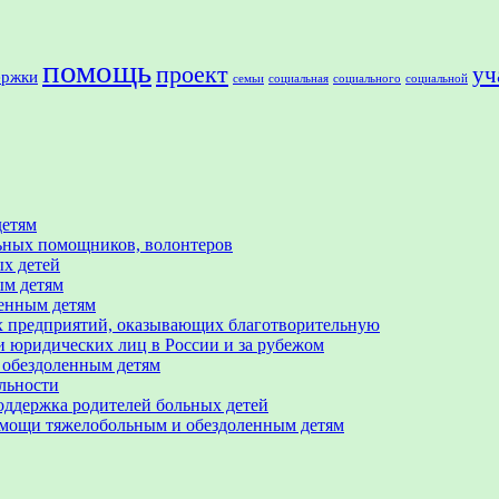
помощь
проект
уч
ержки
семьи
социальная
социального
социальной
детям
льных помощников, волонтеров
ых детей
ым детям
ленным детям
х предприятий, оказывающих благотворительную
 юридических лиц в России и за рубежом
 обездоленным детям
льности
оддержка родителей больных детей
омощи тяжелобольным и обездоленным детям