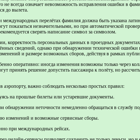
то не всегда означает невозможность исправления ошибки в фам
ся до вылета.
и международных перелётах фамилия должна быть указана латин
огут показаться незначительными, но при автоматической прове
екомендуется сверять написание символ за символом.
нии, корректность персональных данных в проездных документах
дённых сведений, однако при обнаружении технической ошибки и
зменений и размере возможных сборов, действуя в рамках публ
бенно оперативно: иногда изменения возможны только через колл
гут принять решение допустить пассажира к полёту, но рассчит
в аэропорту, важно соблюдать несколько простых правил:
руясь на прошлые билеты или устаревшие документы.
при обнаружении неточности немедленно обращаться в службу п
ию изменений и возможные сервисные сборы.
енно при международных рейсах.
ез онлайн-сервисы позволяет сохранить не только деньги, но и 