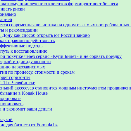
 по платному привлечению клиентов формируют рост бизнеса
нивать риски
ионально
мацией
ается современная логистика на одном из самых востребованных
еты и рекомендации
-Дону как способ открыть юг России заново
 как правильно действовать
 эффективные подходы
 путь к восстановлению
ри покупке через сервис «Купи Билет» и не сорвать поездку
 яркой индивидуальности
итацию наркозависимых
гид по процессу, стоимости и срокам
ряет горизонты
ДТП в Челябинске
аленький аксессуар становится мощным инструментом продвижен
ебывание в Konak House
норировать
гнорировать
ы и экономит ваши деньги
е
наукой
е для бизнеса от Formula.bz