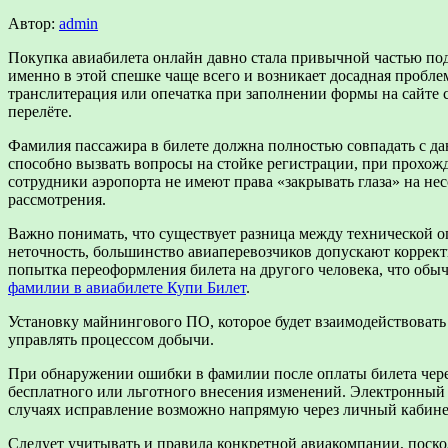
Автор:
admin
Покупка авиабилета онлайн давно стала привычной частью под
именно в этой спешке чаще всего и возникает досадная пробл
транслитерация или опечатка при заполнении формы на сайте с
перелёте.
Фамилия пассажира в билете должна полностью совпадать с да
способно вызвать вопросы на стойке регистрации, при прохож
сотрудники аэропорта не имеют права «закрывать глаза» на не
рассмотрения.
Важно понимать, что существует разница между технической о
неточность, большинство авиаперевозчиков допускают коррект
попытка переоформления билета на другого человека, что обыч
фамилии в авиабилете Купи Билет
.
Установку майнингового ПО, которое будет взаимодействоват
управлять процессом добычи.
При обнаружении ошибки в фамилии после оплаты билета чере
бесплатного или льготного внесения изменений. Электронный
случаях исправление возможно напрямую через личный кабинет
Следует учитывать и правила конкретной авиакомпании, поско