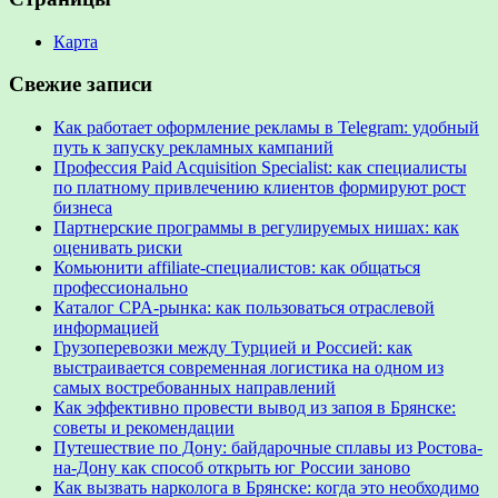
Карта
Свежие записи
Как работает оформление рекламы в Telegram: удобный
путь к запуску рекламных кампаний
Профессия Paid Acquisition Specialist: как специалисты
по платному привлечению клиентов формируют рост
бизнеса
Партнерские программы в регулируемых нишах: как
оценивать риски
Комьюнити affiliate-специалистов: как общаться
профессионально
Каталог CPA-рынка: как пользоваться отраслевой
информацией
Грузоперевозки между Турцией и Россией: как
выстраивается современная логистика на одном из
самых востребованных направлений
Как эффективно провести вывод из запоя в Брянске:
советы и рекомендации
Путешествие по Дону: байдарочные сплавы из Ростова-
на-Дону как способ открыть юг России заново
Как вызвать нарколога в Брянске: когда это необходимо