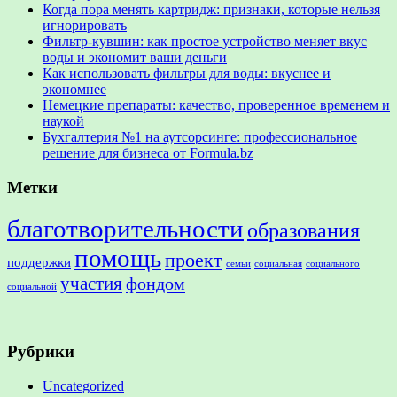
Когда пора менять картридж: признаки, которые нельзя
игнорировать
Фильтр-кувшин: как простое устройство меняет вкус
воды и экономит ваши деньги
Как использовать фильтры для воды: вкуснее и
экономнее
Немецкие препараты: качество, проверенное временем и
наукой
Бухгалтерия №1 на аутсорсинге: профессиональное
решение для бизнеса от Formula.bz
Метки
благотворительности
образования
помощь
проект
поддержки
семьи
социальная
социального
участия
фондом
социальной
Рубрики
Uncategorized