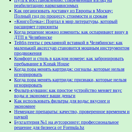
Путь к восстановлению: современный взгляд на
реабилитацию наркозависимых
Как организовать доставку из Европы в Москву:
Полный гид по процессу, стоимости и срокам
«КнигоТочка»: Портал в мир литературы, который
расширяет горизонты
Когда решение можно изменить: как оспаривают вину в
ДТП в Челябинске
Тейбл-тенты с рекламной вставкой в Челябинске: как
маленький аксессуар становится мощным инструментом
продвижения
Комфорт и стиль в каждом номере: как забронировать
пребывание в Konak House
Когда пора менять картридж: сигналы, которые нельзя
игнорировать
Когда пора менять картридж: признаки, которые нельзя
игнорировать
Фильтр-кувшин: как простое устройство меняет вкус
воды и экономит ваши деньги
Как использовать фильтры для воды: вкуснее и
экономнее
Немецкие препараты: качество, проверенное временем и
наукой
Бухгалтерия №1 на аутсорсинге: профессиональное
решение для бизнеса от Formula.bz