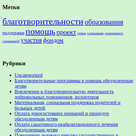
Метки
благотворительности
образования
помощь
проект
поддержки
семьи
социальная
социального
участия
фондом
социальной
Рубрики
Uncategorized
Благотворительные программы в помощь обездоленным
детям
Вовлечение в благотворительную деятельность
добровольных помощников, волонтеров
Материальная, социальная поддержка родителей и
больных детей
Оплата дорогостоящих операций и процедур
обездоленным детям
Оплата санаторного-реабилитационного лечения
обездоленным детям
Повышение делового имиджа государственных и