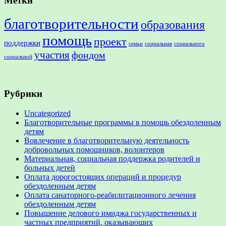
Метки
благотворительности
образования
помощь
проект
поддержки
семьи
социальная
социального
участия
фондом
социальной
Рубрики
Uncategorized
Благотворительные программы в помощь обездоленным
детям
Вовлечение в благотворительную деятельность
добровольных помощников, волонтеров
Материальная, социальная поддержка родителей и
больных детей
Оплата дорогостоящих операций и процедур
обездоленным детям
Оплата санаторного-реабилитационного лечения
обездоленным детям
Повышение делового имиджа государственных и
частных предприятий, оказывающих