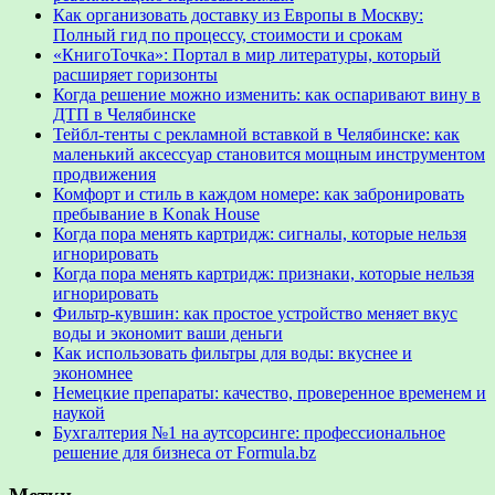
Как организовать доставку из Европы в Москву:
Полный гид по процессу, стоимости и срокам
«КнигоТочка»: Портал в мир литературы, который
расширяет горизонты
Когда решение можно изменить: как оспаривают вину в
ДТП в Челябинске
Тейбл-тенты с рекламной вставкой в Челябинске: как
маленький аксессуар становится мощным инструментом
продвижения
Комфорт и стиль в каждом номере: как забронировать
пребывание в Konak House
Когда пора менять картридж: сигналы, которые нельзя
игнорировать
Когда пора менять картридж: признаки, которые нельзя
игнорировать
Фильтр-кувшин: как простое устройство меняет вкус
воды и экономит ваши деньги
Как использовать фильтры для воды: вкуснее и
экономнее
Немецкие препараты: качество, проверенное временем и
наукой
Бухгалтерия №1 на аутсорсинге: профессиональное
решение для бизнеса от Formula.bz