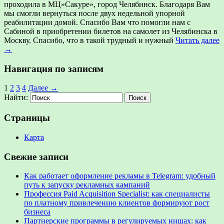
проходила в МЦ»Сакуре», город Челябинск. Благодаря Вам
мы смогли вернуться после двух недельной упорной
реабилитации домой. Спасибо Вам что помогли нам с
Сабиной в приобретении билетов на самолет из Челябинска в
Москву. Спасибо, что в такой трудный и нужный
Читать далее
→
Навигация по записям
1
2
3
4
Далее →
Найти:
Страницы
Карта
Свежие записи
Как работает оформление рекламы в Telegram: удобный
путь к запуску рекламных кампаний
Профессия Paid Acquisition Specialist: как специалисты
по платному привлечению клиентов формируют рост
бизнеса
Партнерские программы в регулируемых нишах: как