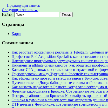
←
Предыдущая запись
Следующая запись
→
Найти:
Страницы
Карта
Свежие записи
Как работает оформление рекламы в Telegram: удобный п
Профессия Paid Acquisition Specialist: как специалисты
Партнерские программы в регулируемых нишах: как оце
Комьюнити affiliate-специалистов: как общаться професс
Каталог CPA-рынка: как пользоваться отраслевой инфор
Грузоперевозки между Турцией и Россией: как выстраив
Как эффективно провести вывод из запоя в Брянске: сов
Путешествие по Дону: байдарочные сплавы из Ростова-на
Как вызвать нарколога в Брянске: когда это необходимо и
Лечение алкоголизма в Брянске: Современные методы и
Центры реабилитации Брянска: Как выбрать правильный
Ошибка в фамилии в авиабилете: как исправить данные п
DTF печать в Челябинске: современные возможности для