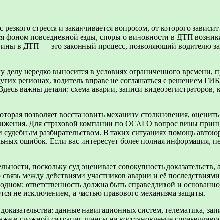
резкого стресса и заканчивается вопросом, от которого зависит
ся фоном повседневной езды, споры о виновности в ДТП возника
ны в ДТП — это законный процесс, позволяющий водителю защи
у делу нередко выносится в условиях ограниченного времени, 
ругих регионах, водитель вправе не соглашаться с решением ГИБ
Здесь важны детали: схема аварии, записи видеорегистраторов,
которая позволяет восстановить механизм столкновения, оценит
ижения. Для страховой компании по ОСАГО вопрос вины принцип
 судебным разбирательством. В таких ситуациях помощь автоюр
ных ошибок. Если вас интересует более полная информация, п
ьности, поскольку суд оценивает совокупность доказательств, 
связь между действиями участников аварии и её последствиями.
 одном: ответственность должна быть справедливой и основанной
тся не исключением, а частью правового механизма защиты.
доказательства: данные навигационных систем, телематика, запи
даже в сложной ситуации шансы на восстановление справедливос