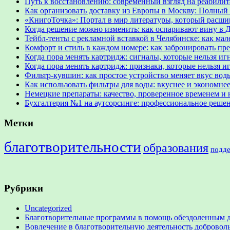
Путь к восстановлению: современный взгляд на реабил
Как организовать доставку из Европы в Москву: Полный 
«КнигоТочка»: Портал в мир литературы, который расши
Когда решение можно изменить: как оспаривают вину в 
Тейбл-тенты с рекламной вставкой в Челябинске: как м
Комфорт и стиль в каждом номере: как забронировать пр
Когда пора менять картридж: сигналы, которые нельзя иг
Когда пора менять картридж: признаки, которые нельзя и
Фильтр-кувшин: как простое устройство меняет вкус вод
Как использовать фильтры для воды: вкуснее и экономне
Немецкие препараты: качество, проверенное временем и 
Бухгалтерия №1 на аутсорсинге: профессиональное решени
Метки
благотворительности
образования
подд
Рубрики
Uncategorized
Благотворительные программы в помощь обездоленным 
Вовлечение в благотворительную деятельность доброво