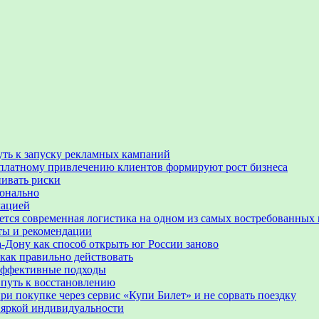
уть к запуску рекламных кампаний
 по платному привлечению клиентов формируют рост бизнеса
нивать риски
ионально
мацией
ается современная логистика на одном из самых востребованных
еты и рекомендации
-Дону как способ открыть юг России заново
 как правильно действовать
 эффективные подходы
 путь к восстановлению
ри покупке через сервис «Купи Билет» и не сорвать поездку
 яркой индивидуальности