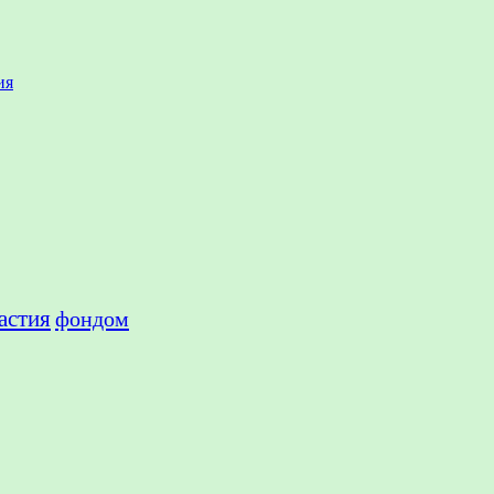
ия
астия
фондом