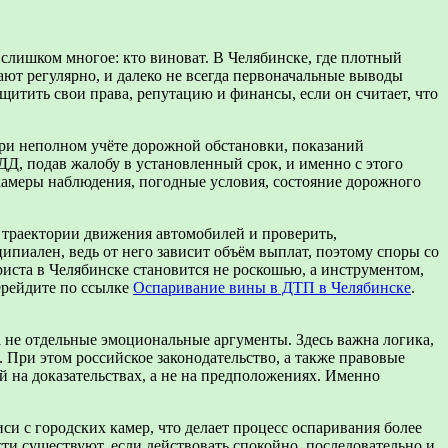
 слишком многое: кто виноват. В Челябинске, где плотный
ют регулярно, и далеко не всегда первоначальные выводы
тить свои права, репутацию и финансы, если он считает, что
при неполном учёте дорожной обстановки, показаний
ДД, подав жалобу в установленный срок, и именно с этого
 камеры наблюдения, погодные условия, состояние дорожного
ь траектории движения автомобилей и проверить,
иален, ведь от него зависит объём выплат, поэтому споры со
иста в Челябинске становится не роскошью, а инструментом,
ерейдите по ссылке
Оспаривание вины в ДТП в Челябинске
.
а не отдельные эмоциональные аргументы. Здесь важна логика,
 При этом российское законодательство, а также правовые
 на доказательствах, а не на предположениях. Именно
си с городских камер, что делает процесс оспаривания более
ти существуют, если действовать спокойно, последовательно и