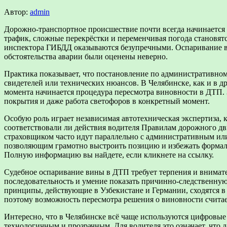
Автор:
admin
Дорожно-транспортное происшествие почти всегда начинается с 
трафик, сложные перекрёстки и переменчивая погода становят
инспектора ГИБДД оказываются безупречными. Оспаривание ви
обстоятельства аварии были оценены неверно.
Практика показывает, что постановление по административном
свидетелей или технических нюансов. В Челябинске, как и в д
момента начинается процедура пересмотра виновности в ДТП. 
покрытия и даже работа светофоров в конкретный момент.
Особую роль играет независимая автотехническая экспертиза, 
соответствовали ли действия водителя Правилам дорожного дв
страховщиком часто идут параллельно с административным или
позволяющим грамотно выстроить позицию и избежать формаль
Полную информацию вы найдете, если кликнете на ссылку.
Судебное оспаривание вины в ДТП требует терпения и внимател
последовательность и умение показать причинно-следственную 
принципы, действующие в Узбекистане и Германии, сходятся в
поэтому возможность пересмотра решения о виновности считае
Интересно, что в Челябинске всё чаще используются цифровые 
технологичным и прозрачным. Для водителя это означает, что 