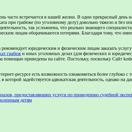
очень часто встречается в нашей жизни. В один прекрасный день 
та при грабеже (по уголовному делу) довольно тяжело и без оп
я деятельность, так усложнена, что реально знающего специалис
ским лицам оборачиваются потерями. Благодаря тому, что имее
tr.ru рекомендует юридическим и физическим лицам заказать усл
кат грабеж
и иных уголовных делах (для физических и юридичес
 помощью приведены на сайте. Постольку, поскольку Сайт kodext
нтернет-ресурсе есть возможность ознакомиться более глубоко с 
в которой задействуется адвокатская деятельность, однако на д
ионалов, предоставляющих услуги по проведению судебной экспе
доленным детям