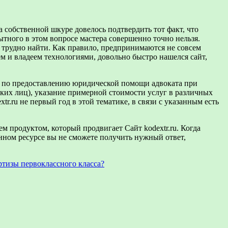
на собственной шкуре довелось подтвердить тот факт, что
ытного в этом вопросе мастера совершенно точно нельзя.
та трудно найти. Как правило, предпринимаются не совсем
м и владеем технологиями, довольно быстро нашелся сайт,
угу по предоставлению юридической помощи адвоката при
ких лиц), указание примерной стоимости услуг в различных
r.ru не первый год в этой тематике, в связи с указанным есть
тем продуктом, который продвигает Сайт kodextr.ru. Когда
анном ресурсе вы не сможете получить нужный ответ,
ртизы первоклассного класса?