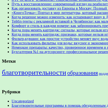
Путь к восстановлению: современный взгляд на реабил
Как организовать доставку из Европы в Москву: Полный 
«КнигоТочка»: Портал в мир литературы, который расши
Когда решение можно изменить: как оспаривают вину в 
Тейбл-тенты с рекламной вставкой в Челябинске: как м
Комфорт и стиль в каждом номере: как забронировать пр
Когда пора менять картридж: сигналы, которые нельзя иг
Когда пора менять картридж: признаки, которые нельзя и
Фильтр-кувшин: как простое устройство меняет вкус вод
Как использовать фильтры для воды: вкуснее и экономне
Немецкие препараты: качество, проверенное временем и 
Бухгалтерия №1 на аутсорсинге: профессиональное решени
Метки
благотворительности
образования
подд
Рубрики
Uncategorized
Благотворительные программы в помощь обездоленным 