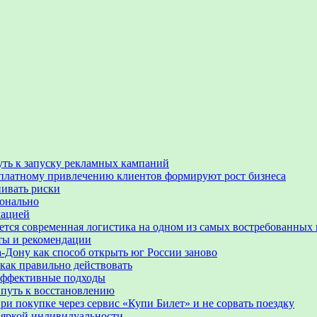
уть к запуску рекламных кампаний
 по платному привлечению клиентов формируют рост бизнеса
нивать риски
ионально
мацией
ается современная логистика на одном из самых востребованных
еты и рекомендации
-Дону как способ открыть юг России заново
 как правильно действовать
 эффективные подходы
 путь к восстановлению
ри покупке через сервис «Купи Билет» и не сорвать поездку
 яркой индивидуальности