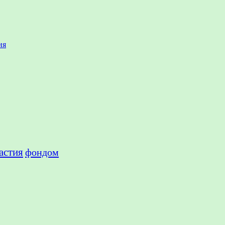
ия
астия
фондом