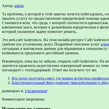
Автор:
admin
Та проблема, о которой в этой заметке хочется побеседовать, 
заказать услугу по предоставлению юридической помощи адвока
Становится ясно, что среда, с которой соотносится адвокатска
взвешенные шаги, которые в дальнейшем юридическим и физиче
который указанную задачу помогает решить.
Это веб-сайт kodexstr.ru. На этом онлайн-ресурсе Сайт kodex
грабеже (по уголовному делу). Подробное описание услуг
адво
ситуациях и контактные данные для обращения к специалисту за
возможность предложить достойный уровень.
Рекомендую, пока вы не забыли, открыть сайт kodexstr.ru. На и
захочется прояснить недостаточно освещенный момент по теме, 
поговорите с техподдержкой. Ответ вы получите тут же.
Кто хочет получить совет, где можно встретить професс
Благотворительный фонд помощи тяжелобольным и обез
размещено в:
Uncategorized
Комментарии запрещены.
Навигация по записям