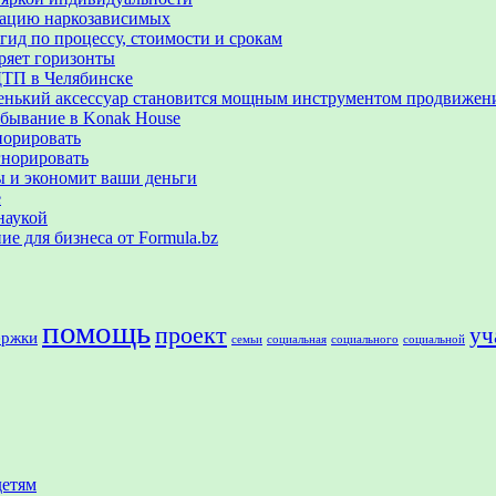
итацию наркозависимых
гид по процессу, стоимости и срокам
ряет горизонты
ДТП в Челябинске
аленький аксессуар становится мощным инструментом продвижен
ебывание в Konak House
норировать
гнорировать
ы и экономит ваши деньги
е
наукой
е для бизнеса от Formula.bz
помощь
проект
уч
ержки
семьи
социальная
социального
социальной
детям