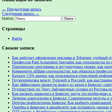
←
Предыдущая запись
Следующая запись
→
Найти:
Страницы
Карта
Свежие записи
Как работает оформление рекламы в Telegram: удобный п
Профессия Paid Acquisition Specialist: как специалисты
Партнерские программы в регулируемых нишах: как оце
Комьюнити affiliate-специалистов: как общаться професс
Каталог CPA-рынка: как пользоваться отраслевой инфор
Грузоперевозки между Турцией и Россией: как выстраив
Как эффективно провести вывод из запоя в Брянске: сов
Путешествие по Дону: байдарочные сплавы из Ростова-на
Как вызвать нарколога в Брянске: когда это необходимо и
Лечение алкоголизма в Брянске: Современные методы и
Центры реабилитации Брянска: Как выбрать правильный
Ошибка в фамилии в авиабилете: как исправить данные п
DTF печать в Челябинске: современные возможности для