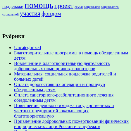
помощь
проект
поддержки
семьи
социальная
социального
участия
фондом
социальной
Рубрики
Uncategorized
Благотворительные программы в помощь обездоленным
детям
Вовлечение в благотворительную деятельность
добровольных помощников, волонтеров
Материальная, социальная поддержка родителей и
больных детей
Оплата дорогостоящих операций и процедур
обездоленным детям
Оплата санаторного-реабилитационного лечения
обездоленным детям
Повышение делового имиджа государственных и
частных предприятий, оказывающих
благотворительную
Привлечение добровольных пожертвований физических
и юридических лиц в России и за рубежом