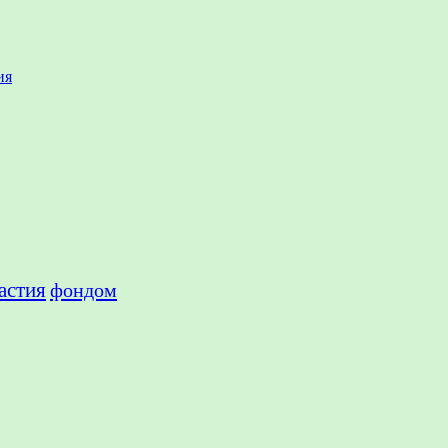
ия
астия
фондом