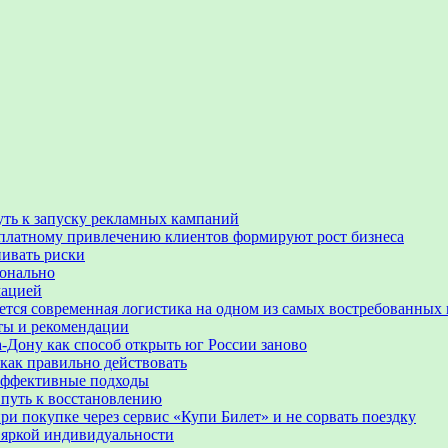
уть к запуску рекламных кампаний
 по платному привлечению клиентов формируют рост бизнеса
нивать риски
ионально
мацией
ается современная логистика на одном из самых востребованных
еты и рекомендации
-Дону как способ открыть юг России заново
 как правильно действовать
 эффективные подходы
 путь к восстановлению
ри покупке через сервис «Купи Билет» и не сорвать поездку
 яркой индивидуальности