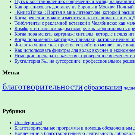
Путь к восстановлению: современный взгляд на реабил
Как организовать доставку из Европы в Москву: Полный 
«КнигоТочка»: Портал в мир литературы, который расши
Когда решение можно изменить: как оспаривают вину в 
Тейбл-тенты с рекламной вставкой в Челябинске: как м
Комфорт и стиль в каждом номере: как забронировать пр
Когда пора менять картридж: сигналы, которые нельзя иг
Когда пора менять картридж: признаки, которые нельзя и
Фильтр-кувшин: как простое устройство меняет вкус вод
Как использовать фильтры для воды: вкуснее и экономне
Немецкие препараты: качество, проверенное временем и 
Бухгалтерия №1 на аутсорсинге: профессиональное решени
Метки
благотворительности
образования
подд
Рубрики
Uncategorized
Благотворительные программы в помощь обездоленным 
Вовлечение в благотворительную деятельность доброво