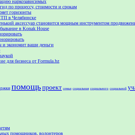
итацию наркозависимых
гид по процессу, стоимости и срокам
ряет горизонты
ДТП в Челябинске
аленький аксессуар становится мощным инструментом продвижен
ебывание в Konak House
норировать
гнорировать
ы и экономит ваши деньги
е
наукой
е для бизнеса от Formula.bz
помощь
проект
уч
ержки
семьи
социальная
социального
социальной
детям
льных помощников, волонтеров