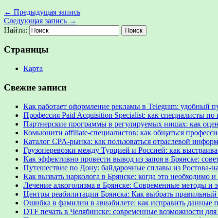
←
Предыдущая запись
Следующая запись
→
Найти:
Страницы
Карта
Свежие записи
Как работает оформление рекламы в Telegram: удобный п
Профессия Paid Acquisition Specialist: как специалисты
Партнерские программы в регулируемых нишах: как оце
Комьюнити affiliate-специалистов: как общаться професс
Каталог CPA-рынка: как пользоваться отраслевой инфор
Грузоперевозки между Турцией и Россией: как выстраив
Как эффективно провести вывод из запоя в Брянске: сов
Путешествие по Дону: байдарочные сплавы из Ростова-на
Как вызвать нарколога в Брянске: когда это необходимо и
Лечение алкоголизма в Брянске: Современные методы и
Центры реабилитации Брянска: Как выбрать правильный
Ошибка в фамилии в авиабилете: как исправить данные п
DTF печать в Челябинске: современные возможности для