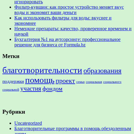
игнорировать
Фильтр-кувшин: как простое устройство меняет вкус
воды и экономит ваши деньги
Как использовать фильтры для воды: вкуснее и
экономнее
Немецкие препараты: качество, проверенное временем и
наукой
Бухгалтерия №1 на аутсорсинге: профессиональное
решение для бизнеса от Formula.bz
Метки
благотворительности
образования
помощь
проект
поддержки
семьи
социальная
социального
участия
фондом
социальной
Рубрики
Uncategorized
Благотворительные программы в помощь обездоленным
детям