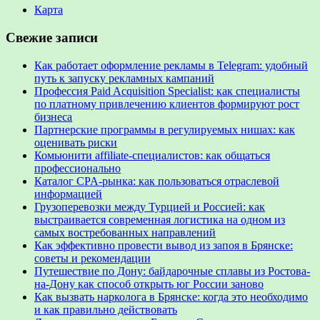
Карта
Свежие записи
Как работает оформление рекламы в Telegram: удобный
путь к запуску рекламных кампаний
Профессия Paid Acquisition Specialist: как специалисты
по платному привлечению клиентов формируют рост
бизнеса
Партнерские программы в регулируемых нишах: как
оценивать риски
Комьюнити affiliate-специалистов: как общаться
профессионально
Каталог CPA-рынка: как пользоваться отраслевой
информацией
Грузоперевозки между Турцией и Россией: как
выстраивается современная логистика на одном из
самых востребованных направлений
Как эффективно провести вывод из запоя в Брянске:
советы и рекомендации
Путешествие по Дону: байдарочные сплавы из Ростова-
на-Дону как способ открыть юг России заново
Как вызвать нарколога в Брянске: когда это необходимо
и как правильно действовать