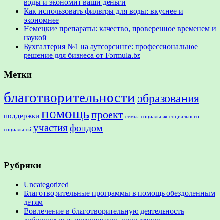
воды и экономит ваши деньги
Как использовать фильтры для воды: вкуснее и
экономнее
Немецкие препараты: качество, проверенное временем и
наукой
Бухгалтерия №1 на аутсорсинге: профессиональное
решение для бизнеса от Formula.bz
Метки
благотворительности
образования
помощь
проект
поддержки
семьи
социальная
социального
участия
фондом
социальной
Рубрики
Uncategorized
Благотворительные программы в помощь обездоленным
детям
Вовлечение в благотворительную деятельность
добровольных помощников, волонтеров