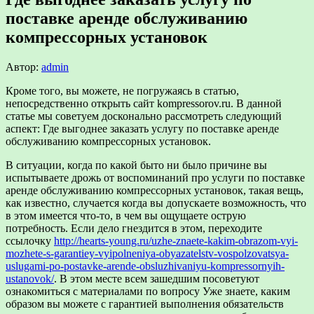
поставке аренде обслуживанию
компрессорных установок
Автор:
admin
Кроме того, вы можете, не погружаясь в статью,
непосредственно открыть сайт kompressorov.ru.
В данной
статье мы советуем досконально рассмотреть следующий
аспект: Где выгоднее заказать услугу по поставке аренде
обслуживанию компрессорных установок.
В ситуации, когда по какой быто ни было причине вы
испытываете дрожь от воспоминаний про услуги по поставке
аренде обслуживанию компрессорных установок, такая вещь,
как известно, случается когда вы допускаете возможность, что
в этом имеется что-то, в чем вы ощущаете острую
потребность. Если дело гнездится в этом, переходите
ссылочку
http://hearts-young.ru/uzhe-znaete-kakim-obrazom-vyi-
mozhete-s-garantiey-vyipolneniya-obyazatelstv-vospolzovatsya-
uslugami-po-postavke-arende-obsluzhivaniyu-kompressornyih-
ustanovok/
. В этом месте всем зашедшим посоветуют
ознакомиться с материалами по вопросу Уже знаете, каким
образом вы можете с гарантией выполнения обязательств