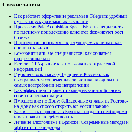
Свежие записи
Как работает оформление рекламы в Telegram: удобный
путь к запуску рекламных кампаний
Профессия Paid Acquisition Specialist: как специалисты
по платному привлечению клиентов формируют рост
бизнеса
Партнерские программы в регулируемых нишах: как
оценивать риски
Комьюнити affiliate-специалистов: как общаться
профессионально
Каталог CPA-рынка: как пользоваться отраслевой
информацией
Грузоперевозки между Турцией и Россией: как
выстраивается современная логистика на одном из
самых востребованных направлений
Как эффективно провести вывод из запоя в Брянске:
советы и рекомендации
Путешествие по Дону: байдарочные сплавы из Ростова-
на-Дону как способ открыть юг России заново
Как вызвать нарколога в Брянске: когда это необходимо
и как правильно действовать
Лечение алкоголизма в Брянске: Современные методы и
эффективные подходы