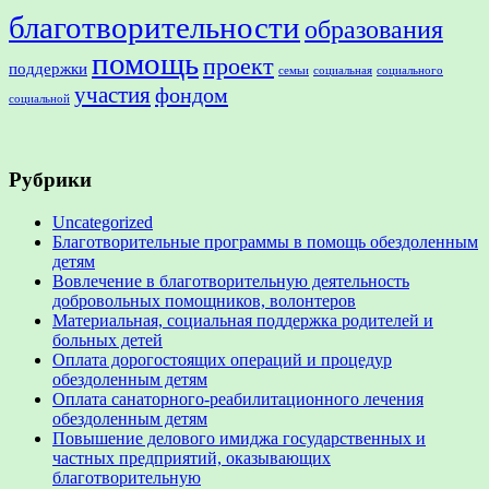
благотворительности
образования
помощь
проект
поддержки
семьи
социальная
социального
участия
фондом
социальной
Рубрики
Uncategorized
Благотворительные программы в помощь обездоленным
детям
Вовлечение в благотворительную деятельность
добровольных помощников, волонтеров
Материальная, социальная поддержка родителей и
больных детей
Оплата дорогостоящих операций и процедур
обездоленным детям
Оплата санаторного-реабилитационного лечения
обездоленным детям
Повышение делового имиджа государственных и
частных предприятий, оказывающих
благотворительную