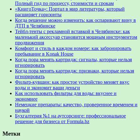
Полный гид по процессу, стоимости и срокам
«КнигоТочка»: Портал в мир литературы, который
расширяет горизонты
Когда решение можно изменить: как оспаривают вину в
ДТП в Челябинске
Тейбл-тенты с рекламной вставкой в Челябинске: как
маленький аксессуар становится мощным инструментом
продвижения
Комфорт и стиль в каждом номере: как забронировать
пребывание в Konak House
Когда пора менять картридж: сигналы, которые нельзя
игнорировать
Когда пора менять картридж: признаки, которые нельзя
игнорировать
Фильтр-кувшин: как простое устройство меняет вкус
воды и экономит ваши деньги
Как использовать фильтры для воды: вкуснее и
экономнее
Немецкие препараты: качество, проверенное временем и
наукой
Бухгалтерия №1 на аутсорсинге: профессиональное
решение для бизнеса от Formula.bz
Метки