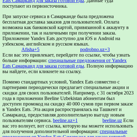
Eats Самарканд для заказа готовой еды
. Данные туда
поступают из первоисточника.
При запуске сервиса в Самарканде была предложена
бесплатная доставка заказов для пользователей.
Оплата
возможна как банковской картой, привязанной к аккаунту в
приложении, так и наличными при получении заказа.
Приложение Yandex Eats доступно для iOS и Android на
узбекском, английском и русском языках.
​
Afisha
+5
podrobno.uz
+3
Если вас это привлекает, перейдите по ссылке, чтобы узнать
больше информации:
специальные предложения от Yandex
Eats Самарканд для заказа готовой еды
. Полную информацию
вы найдете, если кликнете на ссылку.
Помимо стандартных условий, Yandex Eats совместно с
партнерами периодически предлагает специальные акции и
скидки для своих пользователей.
Например, с 31 октября 2023
года в приложении Beeline Uzbekistan абонентам был
доступен промокод на скидку 40 000 сумов при первом заказе
в Yandex Eats.
Эта акция распространялась на Ташкент и
Самарканд, предоставляя дополнительную выгоду новым
пользователям сервиса.
​
beeline.uz
+1
beeline.uz
Если
вас это волнует, вот ссылка, которую вы можете использовать
для получения дополнительной информации:
специальные
предложения от Yandex Eats Самарканд для заказа готовой