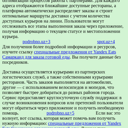
оптимизации процессов работы с партнерами.
Для каждого
адреса отображаются ближайшие доступные рестораны, а
платформа автоматически распределяет заказы и строит
оптимальные маршруты доставки с учетом количества
доступных курьеров на линии.
Пользователи могут
отслеживать все этапы выполнения заказа через приложение,
получая информацию о текущем статусе и местоположении
курьера.
​
podrobno.uz
+3
spot.uz
+4
Для получения более подробной информации и ресурсов,
изучите ссылку
специальные предложения от Yandex Eats
Самарканд для заказа готовой еды
. Вы получите данные без
посредников.
Доставка осуществляется курьерами из партнерских
логистических служб, а также собственными курьерами
ресторанов.
Часть заказов выполняется на автомобилях,
другие — с использованием велосипедов и мопедов, что
позволяет быстрее добираться до разных районов города.
Сервис предоставляет круглосуточную службу поддержки: в
случае возникновения вопросов или претензий пользователи
могут обратиться через приложение и получить необходимую
помощь.
​
podrobno.uz
+5
Если вас это
волнует, вот ссылка, которая может помочь вам получить
нужную информацию:
специальные предложения от Yandex