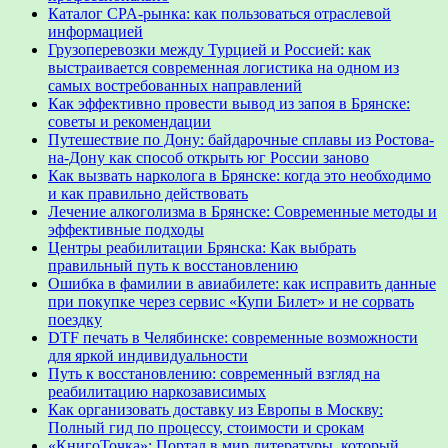
Каталог CPA-рынка: как пользоваться отраслевой
информацией
Грузоперевозки между Турцией и Россией: как
выстраивается современная логистика на одном из
самых востребованных направлений
Как эффективно провести вывод из запоя в Брянске:
советы и рекомендации
Путешествие по Дону: байдарочные сплавы из Ростова-
на-Дону как способ открыть юг России заново
Как вызвать нарколога в Брянске: когда это необходимо
и как правильно действовать
Лечение алкоголизма в Брянске: Современные методы и
эффективные подходы
Центры реабилитации Брянска: Как выбрать
правильный путь к восстановлению
Ошибка в фамилии в авиабилете: как исправить данные
при покупке через сервис «Купи Билет» и не сорвать
поездку
DTF печать в Челябинске: современные возможности
для яркой индивидуальности
Путь к восстановлению: современный взгляд на
реабилитацию наркозависимых
Как организовать доставку из Европы в Москву:
Полный гид по процессу, стоимости и срокам
«КнигоТочка»: Портал в мир литературы, который