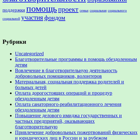
помощь
проект
поддержки
семьи
социальная
социального
участия
фондом
социальной
Рубрики
Uncategorized
Благотворительные программы в помощь обездоленным
детям
Вовлечение в благотворительную деятельность
добровольных помощников, волонтеров
Материальная, социальная поддержка родителей и
больных детей
Оплата дорогостоящих операций и процедур
обездоленным детям
Оплата санаторного-реабилитационного лечения
обездоленным детям
Повышение делового имиджа государственных и
частных предприятий, оказывающих
благотворительную
Привлечение добровольных пожертвований физических
и юридических лиц в России и за рубежом