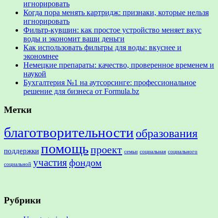
игнорировать
Когда пора менять картридж: признаки, которые нельзя
игнорировать
Фильтр-кувшин: как простое устройство меняет вкус
воды и экономит ваши деньги
Как использовать фильтры для воды: вкуснее и
экономнее
Немецкие препараты: качество, проверенное временем и
наукой
Бухгалтерия №1 на аутсорсинге: профессиональное
решение для бизнеса от Formula.bz
Метки
благотворительности
образования
помощь
проект
поддержки
семьи
социальная
социального
участия
фондом
социальной
Рубрики