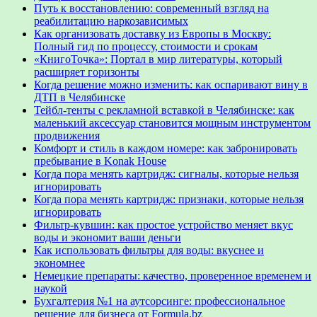
Путь к восстановлению: современный взгляд на
реабилитацию наркозависимых
Как организовать доставку из Европы в Москву:
Полный гид по процессу, стоимости и срокам
«КнигоТочка»: Портал в мир литературы, который
расширяет горизонты
Когда решение можно изменить: как оспаривают вину в
ДТП в Челябинске
Тейбл-тенты с рекламной вставкой в Челябинске: как
маленький аксессуар становится мощным инструментом
продвижения
Комфорт и стиль в каждом номере: как забронировать
пребывание в Konak House
Когда пора менять картридж: сигналы, которые нельзя
игнорировать
Когда пора менять картридж: признаки, которые нельзя
игнорировать
Фильтр-кувшин: как простое устройство меняет вкус
воды и экономит ваши деньги
Как использовать фильтры для воды: вкуснее и
экономнее
Немецкие препараты: качество, проверенное временем и
наукой
Бухгалтерия №1 на аутсорсинге: профессиональное
решение для бизнеса от Formula.bz