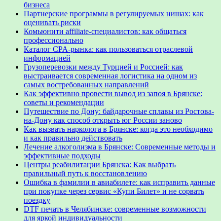
бизнеса
Партнерские программы в регулируемых нишах: как
оценивать риски
Комьюнити affiliate-специалистов: как общаться
профессионально
Каталог CPA-рынка: как пользоваться отраслевой
информацией
Грузоперевозки между Турцией и Россией: как
выстраивается современная логистика на одном из
самых востребованных направлений
Как эффективно провести вывод из запоя в Брянске:
советы и рекомендации
Путешествие по Дону: байдарочные сплавы из Ростова-
на-Дону как способ открыть юг России заново
Как вызвать нарколога в Брянске: когда это необходимо
и как правильно действовать
Лечение алкоголизма в Брянске: Современные методы и
эффективные подходы
Центры реабилитации Брянска: Как выбрать
правильный путь к восстановлению
Ошибка в фамилии в авиабилете: как исправить данные
при покупке через сервис «Купи Билет» и не сорвать
поездку
DTF печать в Челябинске: современные возможности
для яркой индивидуальности