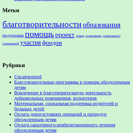
Метки
благотворительности
образования
помощь
проект
поддержки
семьи
социальная
социального
участия
фондом
социальной
Рубрики
Uncategorized
Благотворительные программы в помощь обездоленным
детям
Вовлечение в благотворительную деятельность
добровольных помощников, волонтеров
Материальная, социальная поддержка родителей и
больных детей
Оплата дорогостоящих операций и процедур
обездоленным детям
Оплата санаторного-реабилитационного лечения
обездоленным детям