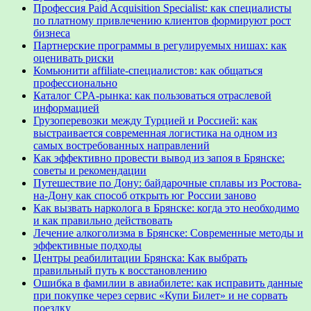
Профессия Paid Acquisition Specialist: как специалисты
по платному привлечению клиентов формируют рост
бизнеса
Партнерские программы в регулируемых нишах: как
оценивать риски
Комьюнити affiliate-специалистов: как общаться
профессионально
Каталог CPA-рынка: как пользоваться отраслевой
информацией
Грузоперевозки между Турцией и Россией: как
выстраивается современная логистика на одном из
самых востребованных направлений
Как эффективно провести вывод из запоя в Брянске:
советы и рекомендации
Путешествие по Дону: байдарочные сплавы из Ростова-
на-Дону как способ открыть юг России заново
Как вызвать нарколога в Брянске: когда это необходимо
и как правильно действовать
Лечение алкоголизма в Брянске: Современные методы и
эффективные подходы
Центры реабилитации Брянска: Как выбрать
правильный путь к восстановлению
Ошибка в фамилии в авиабилете: как исправить данные
при покупке через сервис «Купи Билет» и не сорвать
поездку