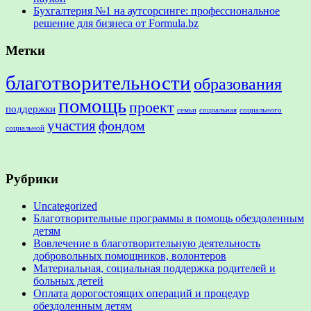
Бухгалтерия №1 на аутсорсинге: профессиональное
решение для бизнеса от Formula.bz
Метки
благотворительности
образования
помощь
проект
поддержки
семьи
социальная
социального
участия
фондом
социальной
Рубрики
Uncategorized
Благотворительные программы в помощь обездоленным
детям
Вовлечение в благотворительную деятельность
добровольных помощников, волонтеров
Материальная, социальная поддержка родителей и
больных детей
Оплата дорогостоящих операций и процедур
обездоленным детям