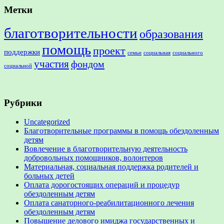
Метки
благотворительности
образования
помощь
проект
поддержки
семьи
социальная
социального
участия
фондом
социальной
Рубрики
Uncategorized
Благотворительные программы в помощь обездоленным
детям
Вовлечение в благотворительную деятельность
добровольных помощников, волонтеров
Материальная, социальная поддержка родителей и
больных детей
Оплата дорогостоящих операций и процедур
обездоленным детям
Оплата санаторного-реабилитационного лечения
обездоленным детям
Повышение делового имиджа государственных и