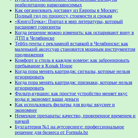
реабилитацию наркозависимых
Как организовать доставку из Европы в Москву:
Полный гид по процессу, стоимости и срокам
«КнигоТочка»: Портал в мир литературы, который
расширяет горизонты
Когда решение можно изменить: как оспаривают вину в
ДТП в Челябинске
Тейбл-тенты с рекламной вставкой в Челябинске: как
маленький аксессуар становится мощным инструментом
продвижения
Комфорт и стиль в каждом номере: как забронировать
пребывание в Konak House
Когда пора менять картридж: сигналы, которые нельзя
игнорировать
Когда пора менять картридж: признаки, которые нельзя
игнорировать
Фильтр-кувшин: как простое устройство меняет вкус
воды и экономит ваши деньги
Как использовать фильтры для воды: вкуснее и
экономнее
Немецкие препараты: качество, проверенное временем и
наукой
Бухгалтерия №1 на аутсорсинге: профессиональное
решение для бизнеса от Formula.bz