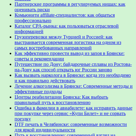
Партнерские программы в регулируемых нишах: как
оценивать риски
Комьюнити affiliate-специалистов: как общаться
профессионально
Каталог CPA-рынка: как пользоваться отраслевой
информацией
Грузоперевозки между Турцией и Россией: как
выстраивается современная логистика на одном из
самых востребованных направлений
Как эффективно провести вывод из запоя в Брянске:
советы и рекомендации
Путешествие по Дону: байдарочные сплавы из Ростова-
на-Дону как способ открыть юг России заново
Как вызвать нарколога в Брянске: когда это необходимо
и как правильно действовать
Лечение алкоголизма в Брянске: Современные методы и
эффективные подходы
Центры реабилитации Брянска: Как выбрать
правильный путь к восстановлению
Ошибка в фамилии в авиабилете: как исправить данные
при покупке через сервис «Купи Билет» и не сорвать
поездку
DTF печать в Челябинске: современные возможности
для яркой индивидуальности
Путь к восстановлению: современный взгляд на